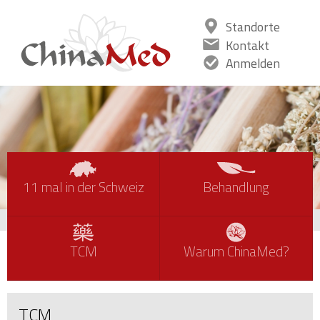
Standorte
Kontakt
Anmelden
11
mal in der Schweiz
Behandlung
TCM
Warum ChinaMed?
TCM