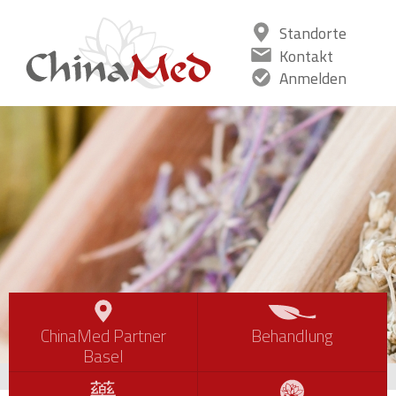
Standorte
Kontakt
Anmelden
ChinaMed Partner
Behandlung
Basel