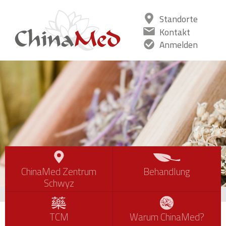
Standorte
Kontakt
Anmelden
ChinaMed Zentrum
Behandlung
Schwyz
TCM
Warum ChinaMed?